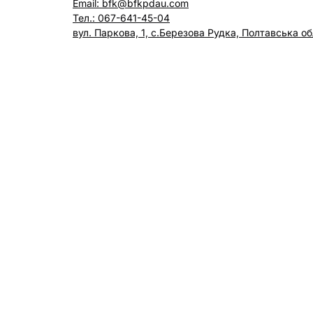
Email: bfk@bfkpdau.com
Тел.: 067-641-45-04
вул. Паркова, 1, с.Березова Рудка, Полтавська об