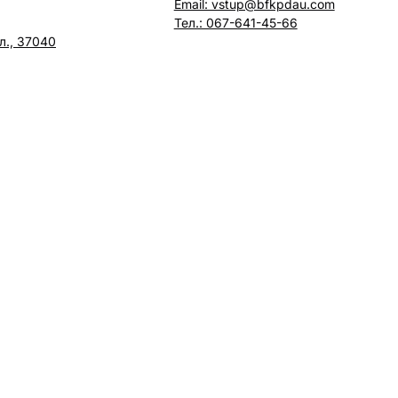
Email: vstup@bfkpdau.com
Тел.: 067-641-45-66
л., 37040