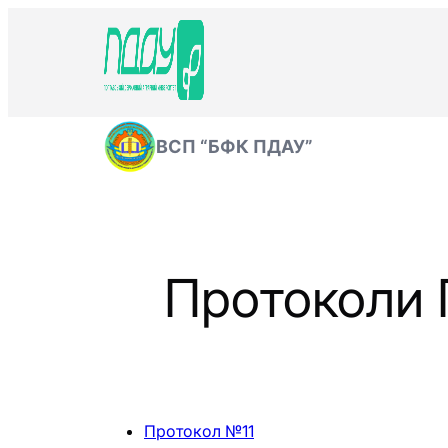
Перейти
до
вмісту
ВСП “БФК ПДАУ”
Протоколи 
Протокол №11