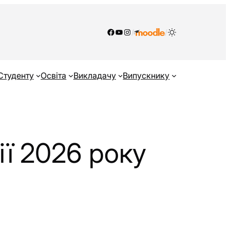
Facebook
YouTube
Instagram
/
/
Студенту
Освіта
Викладачу
Випускнику
ї 2026 року