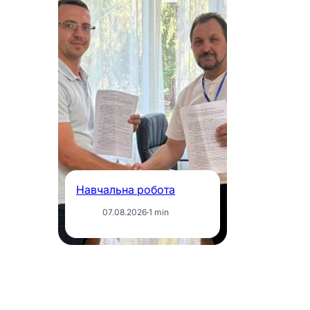
Се
м
Ін
за
В
«
ф
ві
к
Навчальна робота
07.08.2026
·
1 min