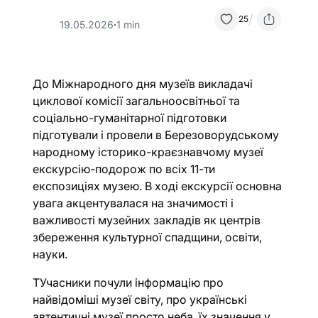
/
25
19.05.2026
·
1 min
До Міжнародного дня музеїв викладачі
циклової комісії загальноосвітньої та
соціально-гуманітарної підготовки
підготували і провели в Березоворудському
народному історико-краєзнавчому музеї
екскурсію-подорож по всіх 11-ти
експозиціях музею. В ході екскурсії основна
увага акцентувалася на значимості і
важливості музейних закладів як центрів
збереження культурної спадщини, освіти,
науки.
ТУчасники почули інформацію про
найвідоміші музеї світу, про українські
автентичні музеї просто неба, їх значення у