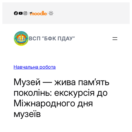
Перейти
до
Facebook
YouTube
Instagram
/
/
вмісту
ВСП “БФК ПДАУ”
Навчальна робота
Музей — жива пам’ять
поколінь: екскурсія до
Міжнародного дня
музеїв