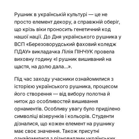
Рушник в українській культурі — це не
просто елемент декору, а справжній оберіг,
що крізь віки проносить генетичний код
нашої нації. До Дня українського рушника у
ВСП «Березоворудський фаховий коледж
ПДАУ» викладачка Лілія ПІНЧУК провела
виховну годину «І рушник вишиваний на
щастя, на долю дала…».
Під час заходу учасники ознайомилися з
історією українського рушника, процесом
його створення — від вибору полотна й
ниток до особливостей вишивання
орнаментів. Особливу увагу було приділено
символіці візерунків і кольорів. Студенти
дізналися, що кожен елемент на рушнику
має своє значення. Також присутні
ознайомилися з різновидами українських