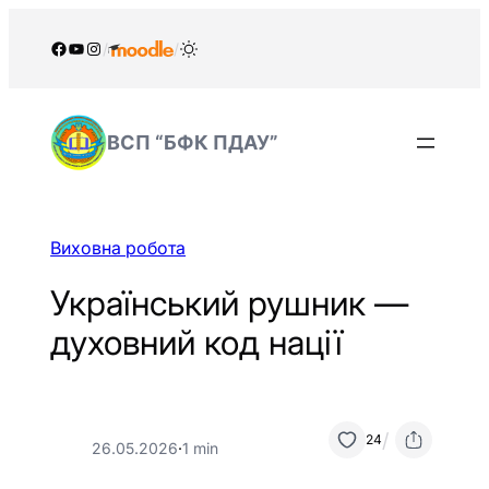
Перейти
до
Facebook
YouTube
Instagram
/
/
вмісту
ВСП “БФК ПДАУ”
Виховна робота
Український рушник —
духовний код нації
/
24
26.05.2026
·
1 min