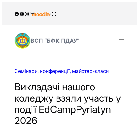
Перейти
до
Facebook
YouTube
Instagram
/
/
вмісту
ВСП “БФК ПДАУ”
Семінари, конференції, майстер-класи
Викладачі нашого
коледжу взяли участь у
події EdCampPyriatyn
2026