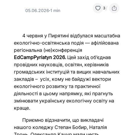
/
3
05.06.2026
·
1 min
4 червня у Пирятині відбулася масштабна
екологічно-освітянська подія — афілійована
регіональна (не)конференція
EdCamp
Pyriatyn
2026.
Цей захід об’єднав
провідних науковців, освітян, керівників
громадських інституцій та вищих навчальних
закладів – усіх, кому не байдужі вектори
екологічного розвитку та практичної
діяльності в цьому напрямку, які прагнуть
змінювати українську екологічну освіту на
краще.
Приємно відзначити, що викладачі
нашого коледжу Степан Бобир, Наталія
Тронь, Олександр Качур мали честь