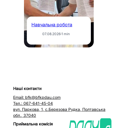
«
ф
ві
к
Навчальна робота
07.08.2026
·
1 min
Наші контакти
Email: bfk@bfkpdau.com
Тел.: 067-641-45-04
вул. Паркова, 1, с.Березова Рудка, Полтавська
обл., 37040
Приймальна комісія