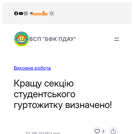
Перейти
до
Facebook
YouTube
Instagram
/
/
вмісту
ВСП “БФК ПДАУ”
Виховна робота
Кращу секцію
студентського
гуртожитку визначено!
/
2
22.06.2026
·
1 min