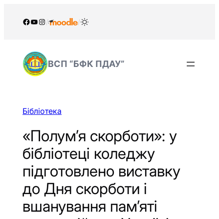
Перейти
до
Facebook
YouTube
Instagram
/
/
вмісту
ВСП “БФК ПДАУ”
Бібліотека
«Полум’я скорботи»: у
бібліотеці коледжу
підготовлено виставку
до Дня скорботи і
вшанування пам’яті