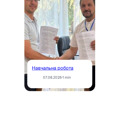
Се
м
Ін
за
В
«
ф
ві
к
Навчальна робота
07.08.2026
·
1 min