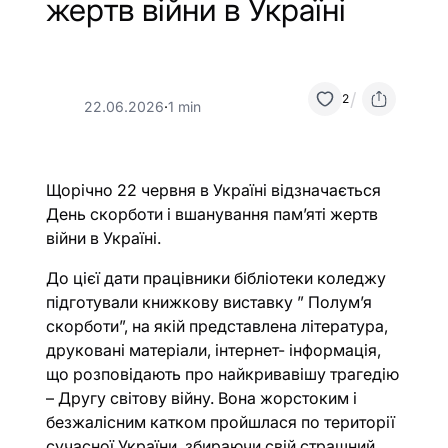
жертв війни в Україні
/
2
22.06.2026
·
1 min
Щорічно 22 червня в Україні відзначається
День скорботи і вшанування пам’яті жертв
війни в Україні.
До цієї дати працівники бібліотеки коледжу
підготували книжкову виставку ” Полум’я
скорботи”, на якій представлена література,
друковані матеріали, інтернет- інформація,
що розповідають про найкривавішу трагедію
– Другу світову війну. Вона жорстоким і
безжалісним катком пройшлася по території
сучасної України, збираючи свій страшний