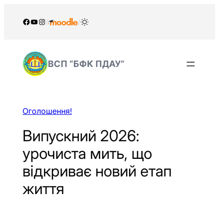
Перейти
до
Facebook
YouTube
Instagram
/
/
вмісту
ВСП “БФК ПДАУ”
Оголошення!
Випускний 2026:
урочиста мить, що
відкриває новий етап
життя