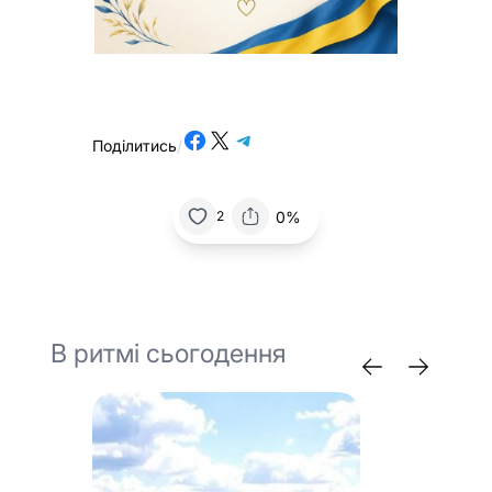
Share on Facebook
Share on X
Share on Telegram
Поділитись
/
0%
2
В ритмі сьогодення