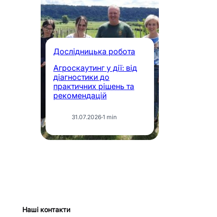
Д
Дослідницька робота
Ос
Агроскаутинг у дії: від
пр
діагностики до
аг
практичних рішень та
у
рекомендацій
в
31.07.2026
·
1 min
Наші контакти