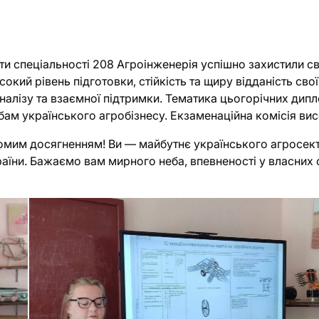
ти спеціальності 208 Агроінженерія успішно захистили св
кий рівень підготовки, стійкість та щиру відданість сво
налізу та взаємної підтримки. Тематика цьогорічних дипл
м українського агробізнесу. Екзаменаційна комісія висо
омим досягненням! Ви — майбутнє українського агросекто
їни. Бажаємо вам мирного неба, впевненості у власних си