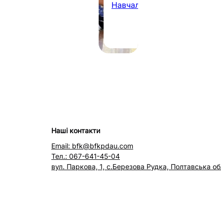
Навчальна робота
07.08.2026
·
1 хв
Наші контакти
Email: bfk@bfkpdau.com
Тел.: 067-641-45-04
вул. Паркова, 1, с.Березова Рудка, Полтавська об