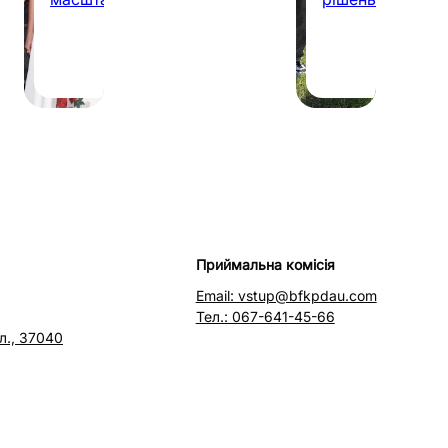
07.08.2026
31.0
·
1 хв
·
1 хв
Приймальна комісія
Email: vstup@bfkpdau.com
Тел.: 067-641-45-66
л., 37040