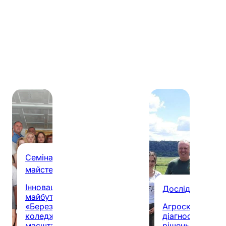
Семінари, конференції,
майстер-класи
Інноваційне партнерство заради
Дослідницька р
майбутнього: у ВСП
«Березоворудський фаховий
Агроскаутинг у д
коледж ПДАУ» відбулася
діагностики до 
масштабна конференція
рішень та реко