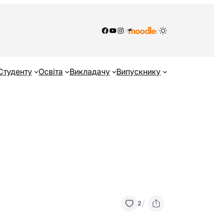
Facebook
YouTube
Instagram
/
/
Студенту
Освіта
Викладачу
Випускнику
/
2