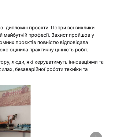
ої дипломні проєкти. Попри всі виклики
їй майбутній професії. Захист пройшов у
омних проєктів повністю відповідала
ко оцінила практичну цінність робіт.
ру, люди, які керуватимуть інноваціями та
лах, безаварійної роботи техніки та