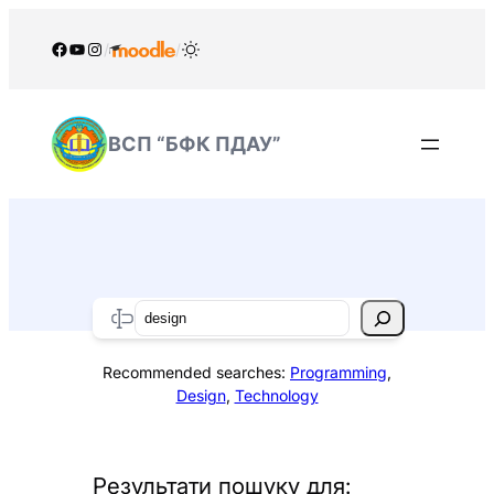
Перейти
до
Facebook
YouTube
Instagram
/
/
вмісту
ВСП “БФК ПДАУ”
Search
Recommended searches:
Programming
,
Design
,
Technology
Результати пошуку для: