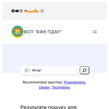
Перейти
до
Facebook
YouTube
Instagram
/
/
вмісту
ВСП “БФК ПДАУ”
Search
Recommended searches:
Programming
,
Design
,
Technology
Результати пошуку для: