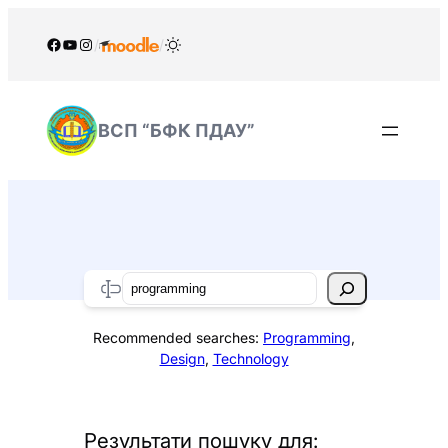
Перейти
до
Facebook
YouTube
Instagram
/
/
вмісту
ВСП “БФК ПДАУ”
Search
Recommended searches:
Programming
,
Design
,
Technology
Результати пошуку для: