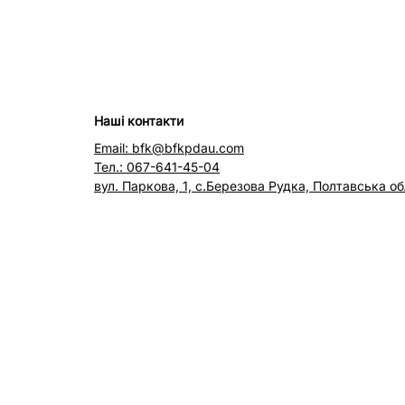
Наші контакти
Email: bfk@bfkpdau.com
Тел.: 067-641-45-04
вул. Паркова, 1, с.Березова Рудка, Полтавська об