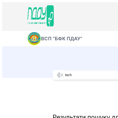
Перейти
до
вмісту
ВСП “БФК ПДАУ”
Search
Результати пошуку для