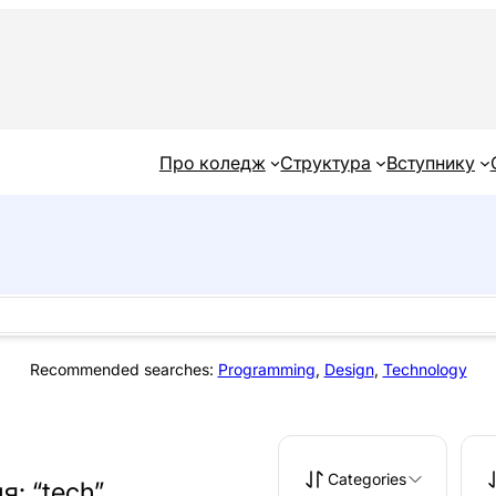
Про коледж
Структура
Вступнику
Recommended searches:
Programming
,
Design
,
Technology
Categories
: “tech”