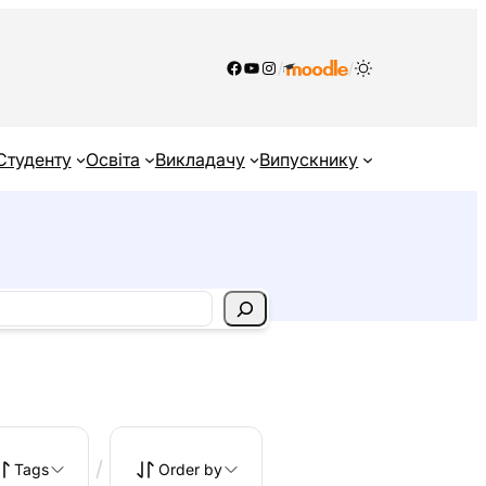
Facebook
YouTube
Instagram
/
/
Студенту
Освіта
Викладачу
Випускнику
/
Tags
Order by